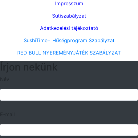
Impresszum
Sütiszabályzat
Adatkezelési tájékoztató
SushiTime+ Hűségprogram Szabályzat
RED BULL NYEREMÉNYJÁTÉK SZABÁLYZAT
Írjon nekünk
Név
E-mail