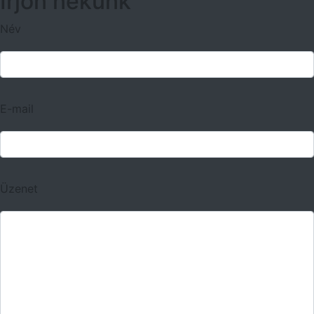
Írjon nekünk
Név
E-mail
Üzenet