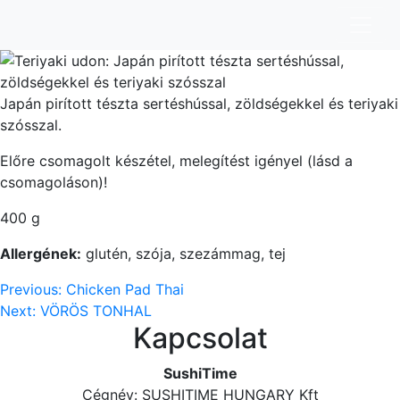
Teriyaki Udon
Japán pirított tészta sertéshússal, zöldségekkel és teriyaki
szósszal.
Előre csomagolt készétel, melegítést igényel (lásd a
csomagoláson)!
400 g
Allergének:
glutén, szója, szezámmag, tej
Bejegyzés
Previous:
Chicken Pad Thai
Next:
VÖRÖS TONHAL
navigáció
Kapcsolat
SushiTime
Cégnév: SUSHITIME HUNGARY Kft